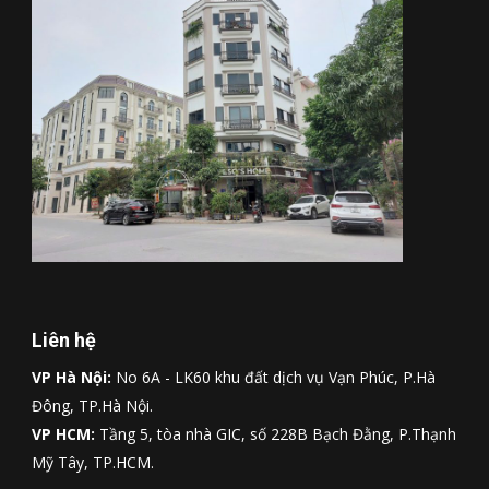
Liên hệ
VP Hà Nội:
No 6A - LK60 khu đất dịch vụ Vạn Phúc, P.Hà
Đông, TP.Hà Nội.
VP HCM:
Tầng 5, tòa nhà GIC, số 228B Bạch Đằng, P.Thạnh
Mỹ Tây, TP.HCM.