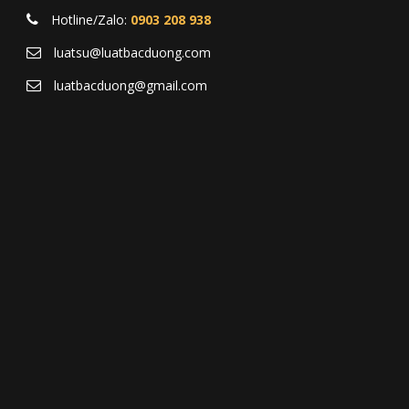
Hotline/Zalo:
0903 208 938
luatsu@luatbacduong.com
luatbacduong@gmail.com