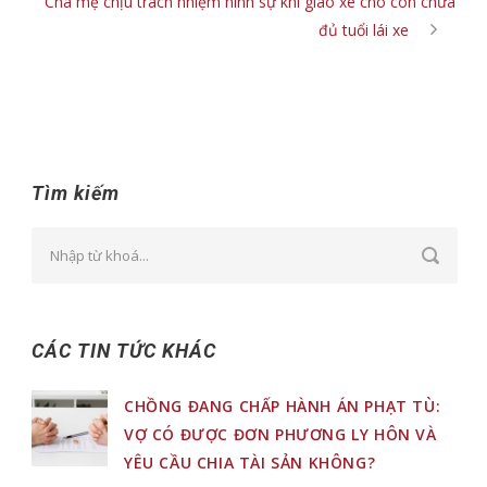
Cha mẹ chịu trách nhiệm hình sự khi giao xe cho con chưa
đủ tuổi lái xe
Tìm kiếm
CÁC TIN TỨC KHÁC
CHỒNG ĐANG CHẤP HÀNH ÁN PHẠT TÙ:
VỢ CÓ ĐƯỢC ĐƠN PHƯƠNG LY HÔN VÀ
YÊU CẦU CHIA TÀI SẢN KHÔNG?