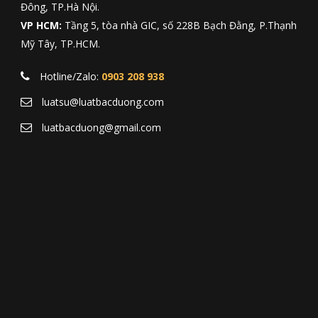
Đông, TP.Hà Nội.
VP HCM:
Tầng 5, tòa nhà GIC, số 228B Bạch Đằng, P.Thạnh
Mỹ Tây, TP.HCM.
Hotline/Zalo:
0903 208 938
luatsu@luatbacduong.com
luatbacduong@gmail.com