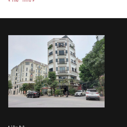
« Th6
Th10 »