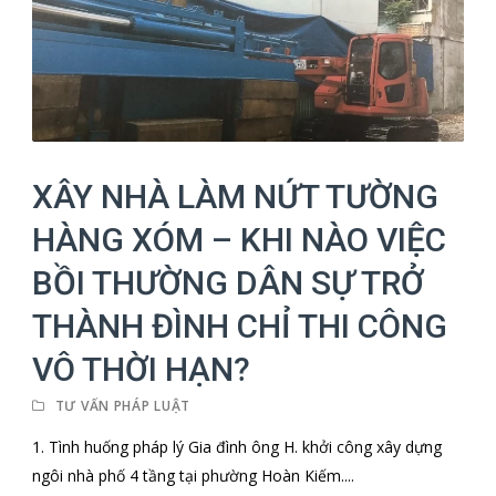
XÂY NHÀ LÀM NỨT TƯỜNG
HÀNG XÓM – KHI NÀO VIỆC
BỒI THƯỜNG DÂN SỰ TRỞ
THÀNH ĐÌNH CHỈ THI CÔNG
VÔ THỜI HẠN?
TƯ VẤN PHÁP LUẬT
1. Tình huống pháp lý Gia đình ông H. khởi công xây dựng
ngôi nhà phố 4 tầng tại phường Hoàn Kiếm....