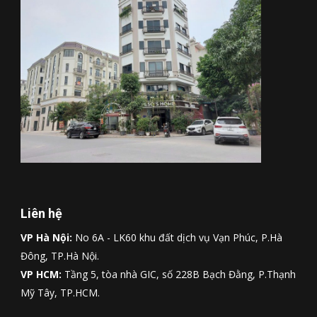
Liên hệ
VP Hà Nội:
No 6A - LK60 khu đất dịch vụ Vạn Phúc, P.Hà
Đông, TP.Hà Nội.
VP HCM:
Tầng 5, tòa nhà GIC, số 228B Bạch Đằng, P.Thạnh
Mỹ Tây, TP.HCM.