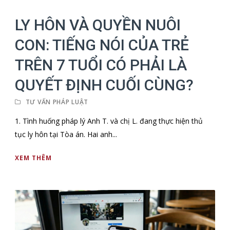
LY HÔN VÀ QUYỀN NUÔI
CON: TIẾNG NÓI CỦA TRẺ
TRÊN 7 TUỔI CÓ PHẢI LÀ
QUYẾT ĐỊNH CUỐI CÙNG?
TƯ VẤN PHÁP LUẬT
1. Tình huống pháp lý Anh T. và chị L. đang thực hiện thủ
tục ly hôn tại Tòa án. Hai anh...
XEM THÊM