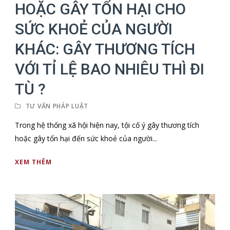
HOẶC GÂY TỔN HẠI CHO
SỨC KHOẺ CỦA NGƯỜI
KHÁC: GÂY THƯƠNG TÍCH
VỚI TỈ LỆ BAO NHIÊU THÌ ĐI
TÙ ?
TƯ VẤN PHÁP LUẬT
Trong hệ thống xã hội hiện nay, tội cố ý gây thương tích
hoặc gây tổn hại đến sức khoẻ của người...
XEM THÊM