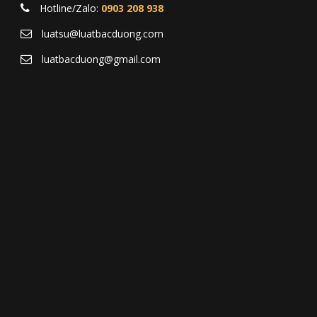
Hotline/Zalo:
0903 208 938
luatsu@luatbacduong.com
luatbacduong@gmail.com