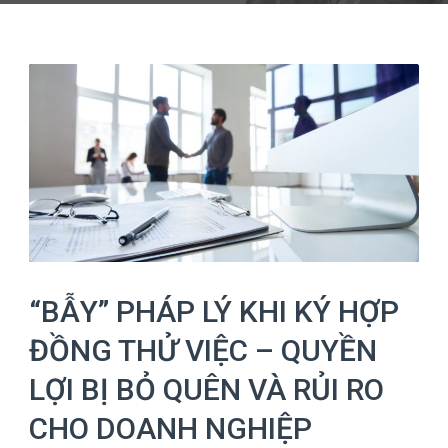
“BẪY” PHÁP LÝ KHI KÝ HỢP
ĐỒNG THỬ VIỆC – QUYỀN
LỢI BỊ BỎ QUÊN VÀ RỦI RO
CHO DOANH NGHIỆP