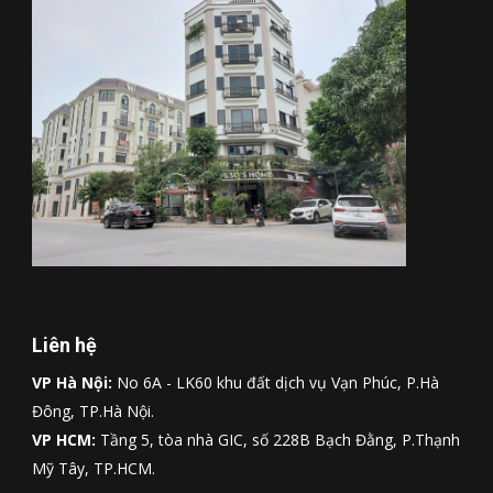
Liên hệ
VP Hà Nội:
No 6A - LK60 khu đất dịch vụ Vạn Phúc, P.Hà
Đông, TP.Hà Nội.
VP HCM:
Tầng 5, tòa nhà GIC, số 228B Bạch Đằng, P.Thạnh
Mỹ Tây, TP.HCM.