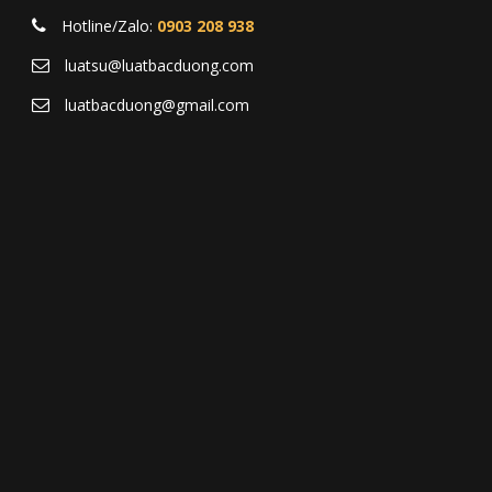
Hotline/Zalo:
0903 208 938
luatsu@luatbacduong.com
luatbacduong@gmail.com